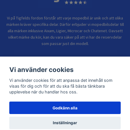
Vi på Tigfelds fordon förstår att varje mopedbil är unik och att olika
märken kräver specifika delar. Därför erbjuder vi mopedbilsdelar till
alla märken inklusive Aixam, Ligier, Microcar och Chatenet. Oavsett
vilket märke du kör, kan du vara säker på att vi har de reservdelar
som passar just din modell.
Bolagsinformation
Vi använder cookies
Sidor
Vi använder cookies för att anpassa det innehåll som
visas för dig och för att du ska få bästa tänkbara
upplevelse när du handlar hos oss.
Godkänn alla
© 2026 TIGFELDS FORDON
Inställningar