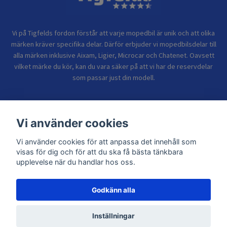
Vi på Tigfelds fordon förstår att varje mopedbil är unik och att olika
märken kräver specifika delar. Därför erbjuder vi mopedbilsdelar till
alla märken inklusive Aixam, Ligier, Microcar och Chatenet. Oavsett
vilket märke du kör, kan du vara säker på att vi har de reservdelar
som passar just din modell.
Bolagsinformation
Vi använder cookies
Vi använder cookies för att anpassa det innehåll som
Sidor
visas för dig och för att du ska få bästa tänkbara
upplevelse när du handlar hos oss.
Godkänn alla
© 2026 TIGFELDS FORDON
Inställningar