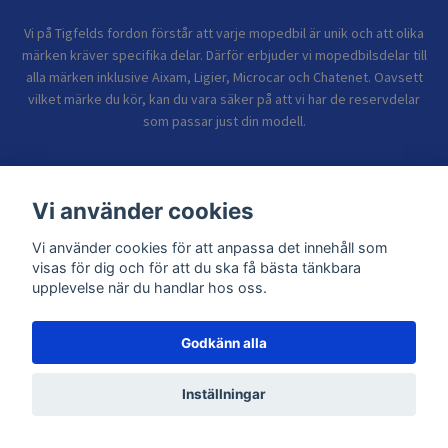
Vi på Tigfelds fordon förstår att varje mopedbil är unik och att olika
märken kräver specifika delar. Därför erbjuder vi mopedbilsdelar till
alla märken inklusive Aixam, Ligier, Microcar och Chatenet. Oavsett
vilket märke du kör, kan du vara säker på att vi har de reservdelar
som passar just din modell.
Bolagsinformation
Vi använder cookies
Vi använder cookies för att anpassa det innehåll som
Sidor
visas för dig och för att du ska få bästa tänkbara
upplevelse när du handlar hos oss.
Godkänn alla
© 2026 TIGFELDS FORDON
Inställningar