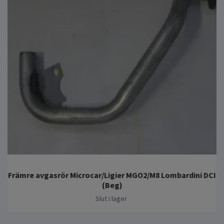
Främre avgasrör Microcar/Ligier MGO2/M8 Lombardini DCI
(Beg)
Slut i lager