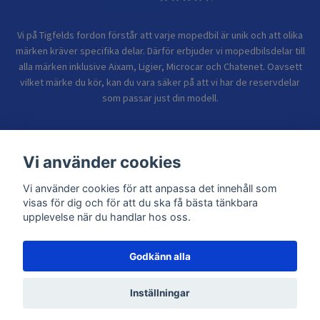
Vi på Tigfelds fordon förstår att varje mopedbil är unik och att olika
märken kräver specifika delar. Därför erbjuder vi mopedbilsdelar till
alla märken inklusive Aixam, Ligier, Microcar och Chatenet. Oavsett
vilket märke du kör, kan du vara säker på att vi har de reservdelar
som passar just din modell.
Bolagsinformation
Vi använder cookies
Vi använder cookies för att anpassa det innehåll som
Sidor
visas för dig och för att du ska få bästa tänkbara
upplevelse när du handlar hos oss.
Godkänn alla
© 2026 TIGFELDS FORDON
Inställningar