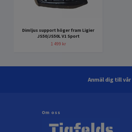
Dimljus support höger fram Ligier
JS50/JS50L V1 Sport
1 499 kr
Anmäl dig till vå
Om oss