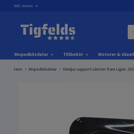
Inkl. moms
Mopedbilsdelar
Tillbehör
Motorer & Växel
Hem
Mopedbilsdelar
Dimljus support vänster fram Ligier JS