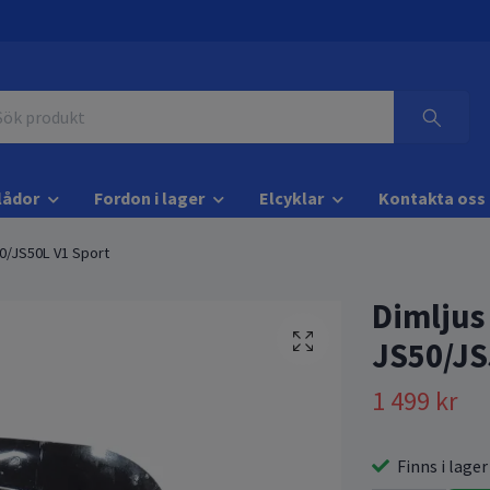
lådor
Fordon i lager
Elcyklar
Kontakta oss
50/JS50L V1 Sport
Dimljus
JS50/JS
1 499 kr
Finns i lager