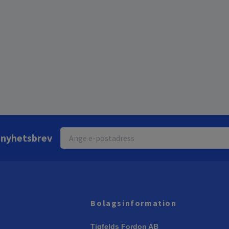
r nyhetsbrev
Bolagsinformation
Tigfelds Fordon AB