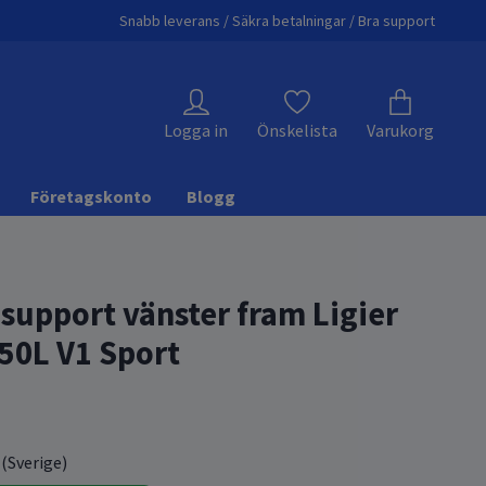
Snabb leverans / Säkra betalningar / Bra support
Logga in
Önskelista
Varukorg
Företagskonto
Blogg
 support vänster fram Ligier
50L V1 Sport
 (Sverige)