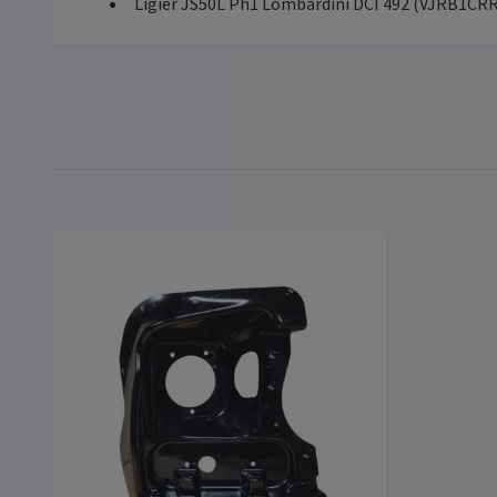
Ligier JS50L Ph1 Lombardini DCI 492 (VJRB1CR