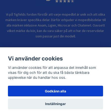
Vi på Tigfelds fordon förstår att varje mopedbil är unik och att olika
märken kräver specifika delar. Därför erbjuder vi mopedbilsdelar till
alla märken inklusive Aixam, Ligier, Microcar och Chatenet. Oavsett
vilket märke du kör, kan du vara säker på att vi har de reservdelar
som passar just din modell.
Bolagsinformation
Vi använder cookies
Vi använder cookies för att anpassa det innehåll som
Sidor
visas för dig och för att du ska få bästa tänkbara
upplevelse när du handlar hos oss.
Godkänn alla
© 2026 TIGFELDS FORDON
Inställningar