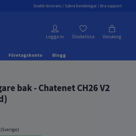
Snabb leverans / Säkra betalningar / Bra support
Logga in
Önskelista
Varukorg
Företagskonto
Blogg
gare bak - Chatenet CH26 V2
d)
 (Sverige)