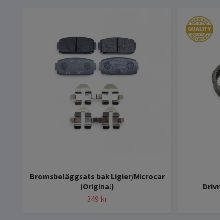
Bromsbeläggsats bak Ligier/Microcar
(Original)
Driv
349 kr