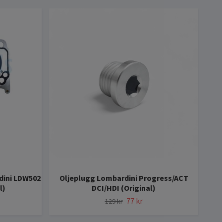
dini LDW502
Oljeplugg Lombardini Progress/ACT
l)
DCI/HDI (Original)
77 kr
129 kr