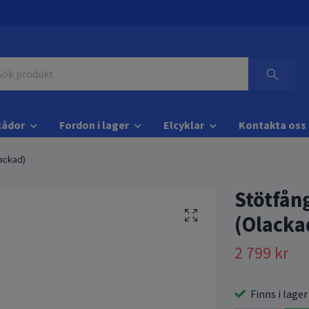
lådor
Fordon i lager
Elcyklar
Kontakta oss
ackad)
Stötfån
(Olacka
2 799 kr
Finns i lager