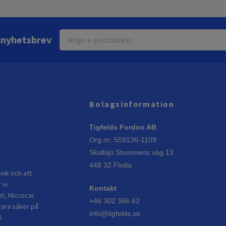
r nyhetsbrev
Bolagsinformation
Tigfelds Fordon AB
Org.nr: 559136-1109
Skallsjö Stommens väg 13
448 32 Floda
nik och att
 vi
Kontakt
er, Microcar
+46 302 366 62
vara säker på
info@tigfelds.se
.