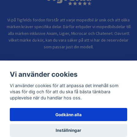
Vi på Tigfelds fordon förstår att varje mopedbil är unik och att olika
märken kräver specifika delar. Därför erbjuder vi mopedbilsdelar till
alla märken inklusive Aixam, Ligier, Microcar och Chatenet. Oavsett
vilket märke du kör, kan du vara säker på att vi har de reservdelar
som passar just din modell.
Bolagsinformation
Vi använder cookies
Vi använder cookies för att anpassa det innehåll som
Sidor
visas för dig och för att du ska få bästa tänkbara
upplevelse när du handlar hos oss.
Godkänn alla
© 2026 TIGFELDS FORDON
Inställningar