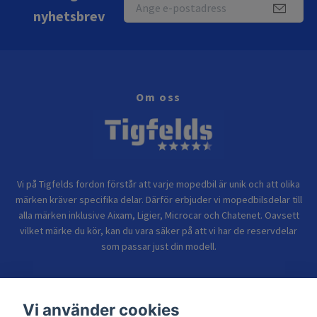
nyhetsbrev
Om oss
Vi på Tigfelds fordon förstår att varje mopedbil är unik och att olika
märken kräver specifika delar. Därför erbjuder vi mopedbilsdelar till
alla märken inklusive Aixam, Ligier, Microcar och Chatenet. Oavsett
vilket märke du kör, kan du vara säker på att vi har de reservdelar
som passar just din modell.
Bolagsinformation
Vi använder cookies