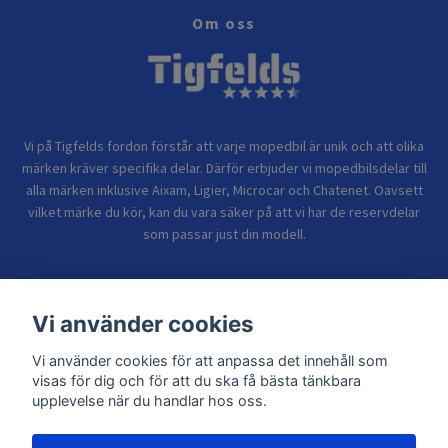
Om oss
Vi på Tigfelds fordon förstår att varje mopedbil är unik och att olika
märken kräver specifika delar. Därför erbjuder vi mopedbilsdelar till
alla märken inklusive Aixam, Ligier, Microcar och Chatenet. Oavsett
vilket märke du kör, kan du vara säker på att vi har de reservdelar
som passar just din modell.
Bolagsinformation
Vi använder cookies
Vi använder cookies för att anpassa det innehåll som
Sidor
visas för dig och för att du ska få bästa tänkbara
upplevelse när du handlar hos oss.