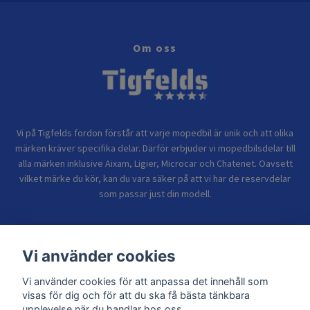
Om oss
Vi på Tigfelds fordon förstår att varje mopedbil är unik och att olika
märken kräver specifika delar. Därför erbjuder vi mopedbilsdelar till
alla märken inklusive Aixam, Ligier, Microcar och Chatenet. Oavsett
vilket märke du kör, kan du vara säker på att vi har de reservdelar
som passar just din modell.
Bolagsinformation
Vi använder cookies
Sidor
Vi använder cookies för att anpassa det innehåll som
visas för dig och för att du ska få bästa tänkbara
upplevelse när du handlar hos oss.