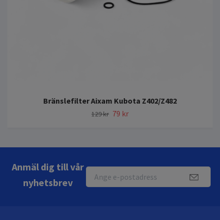
Bränslefilter Aixam Kubota Z402/Z482
79 kr
129 kr
Anmäl dig till vår
nyhetsbrev