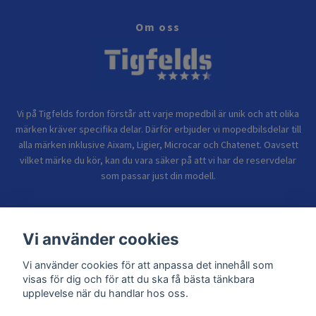
Om oss
Vi på Tigfelds fordon förstår att varje mopedbil är unik och att olika
märken kräver specifika delar. Därför erbjuder vi mopedbilsdelar till
alla märken inklusive Aixam, Ligier, Microcar och Chatenet. Oavsett
vilket märke du kör, kan du vara säker på att vi har de reservdelar
som passar just din modell.
Bolagsinformation
Vi använder cookies
Vi använder cookies för att anpassa det innehåll som
Sidor
visas för dig och för att du ska få bästa tänkbara
upplevelse när du handlar hos oss.