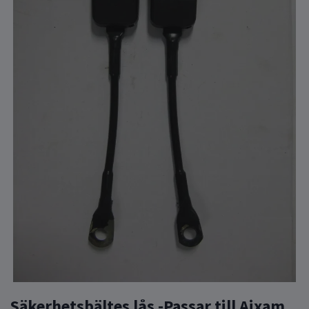
Säkerhetsbältes lås -Passar till Aixam