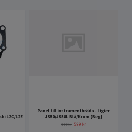
Panel till instrumentbräda - Ligier
Kna
shi L2C/L2E
JS50/JS50L Blå/Krom (Beg)
599 kr
999 kr