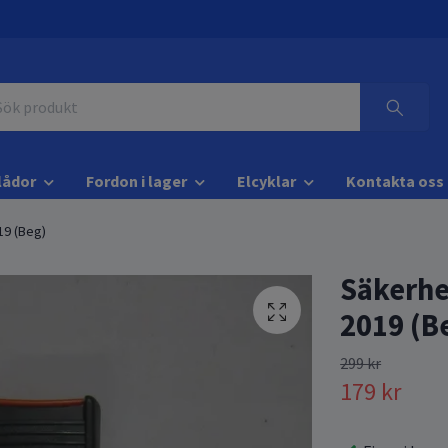
lådor
Fordon i lager
Elcyklar
Kontakta oss
19 (Beg)
Säkerhet
2019 (B
299 kr
179 kr