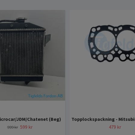
Microcar/JDM/Chatenet (Beg)
Topplockspackning - Mitsubi
599 kr
479 kr
999 kr