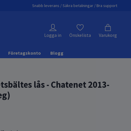
Snabb leverans / Säkra betalningar / Bra support
Logga in
Önskelista
Varukorg
Företagskonto
Blogg
sbältes lås - Chatenet 2013-
eg)