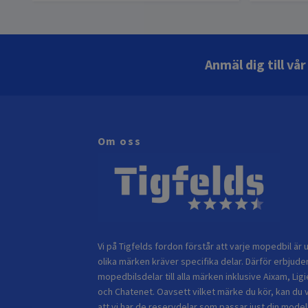
Anmäl dig till vå
Om oss
Vi på Tigfelds fordon förstår att varje mopedbil är u
olika märken kräver specifika delar. Därför erbjuder
mopedbilsdelar till alla märken inklusive Aixam, Ligi
och Chatenet. Oavsett vilket märke du kör, kan du 
att vi har de reservdelar som passar just din modell