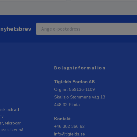
r nyhetsbrev
Bolagsinformation
Tigfelds Fordon AB
Org.nr: 559136-1109
Skallsjö Stommens väg 13
448 32 Floda
nik och att
 vi
Kontakt
er, Microcar
+46 302 366 62
vara säker på
info@tigfelds.se
.