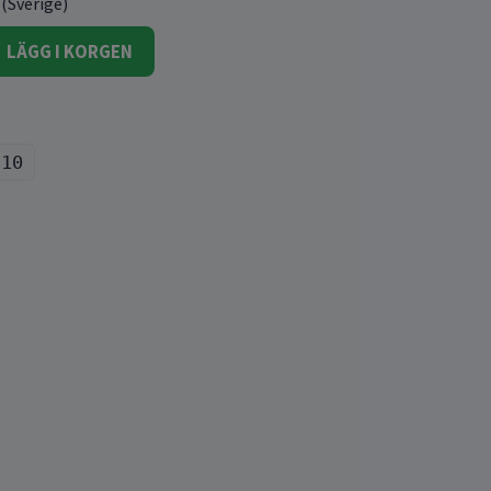
 (Sverige)
LÄGG I KORGEN
310