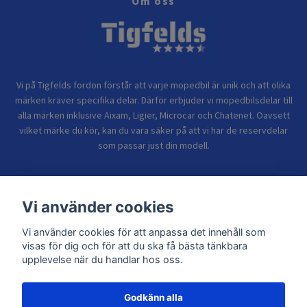
Om oss
Vi på Tigfelds fordon förstår att varje mopedbil är unik och att olika
märken kräver specifika delar. Därför erbjuder vi mopedbilsdelar till
alla märken inklusive Aixam, Ligier, Microcar och Chatenet. Oavsett
vilket märke du kör, kan du vara säker på att vi har de reservdelar
som passar just din modell.
Bolagsinformation
Vi använder cookies
Vi använder cookies för att anpassa det innehåll som
Sidor
visas för dig och för att du ska få bästa tänkbara
upplevelse när du handlar hos oss.
Godkänn alla