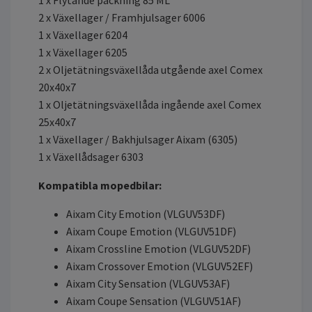
1 x Flytande packning 85 ML
2 x Växellager / Framhjulsager 6006
1 x Växellager 6204
1 x Växellager 6205
2 x Oljetätningsväxellåda utgående axel Comex
20x40x7
1 x Oljetätningsväxellåda ingående axel Comex
25x40x7
1 x Växellager / Bakhjulsager Aixam (6305)
1 x Växellådsager 6303
Kompatibla mopedbilar:
Aixam City Emotion (VLGUV53DF)
Aixam Coupe Emotion (VLGUV51DF)
Aixam Crossline Emotion (VLGUV52DF)
Aixam Crossover Emotion (VLGUV52EF)
Aixam City Sensation (VLGUV53AF)
Aixam Coupe Sensation (VLGUV51AF)