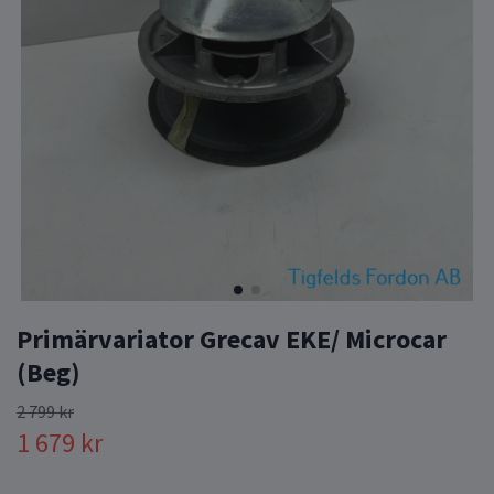
Primärvariator Grecav EKE/ Microcar
(Beg)
2 799 kr
1 679 kr