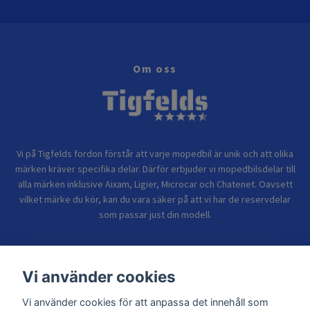
Om oss
Vi på Tigfelds fordon förstår att varje mopedbil är unik och att olika
märken kräver specifika delar. Därför erbjuder vi mopedbilsdelar till
alla märken inklusive Aixam, Ligier, Microcar och Chatenet. Oavsett
vilket märke du kör, kan du vara säker på att vi har de reservdelar
som passar just din modell.
Bolagsinformation
Vi använder cookies
Vi använder cookies för att anpassa det innehåll som
Sidor