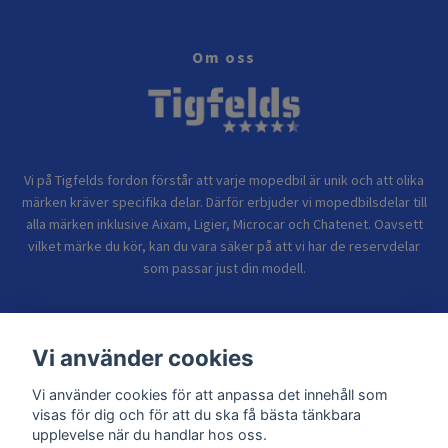
Om oss
Vi på Tigfelds fordon förstår att varje mopedbil är unik och att olika
märken kräver specifika delar. Därför erbjuder vi mopedbilsdelar till
alla märken inklusive Aixam, Ligier, Microcar och Chatenet. Oavsett
vilket märke du kör, kan du vara säker på att vi har de reservdelar
som passar just din modell.
Bolagsinformation
Vi använder cookies
Vi använder cookies för att anpassa det innehåll som
Sidor
visas för dig och för att du ska få bästa tänkbara
upplevelse när du handlar hos oss.