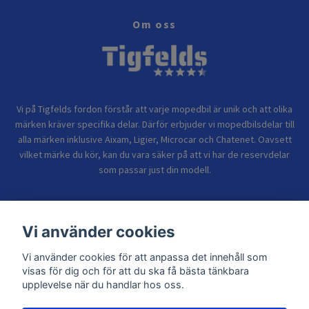
Om oss
Vi på Tigfelds fordon förstår att varje mopedbil är unik och att olika
märken kräver specifika delar. Därför erbjuder vi mopedbilsdelar till
alla märken inklusive Aixam, Ligier, Microcar och Chatenet. Oavsett
vilket märke du kör, kan du vara säker på att vi har de reservdelar
som passar just din modell.
Bolagsinformation
Vi använder cookies
Vi använder cookies för att anpassa det innehåll som
Sidor
visas för dig och för att du ska få bästa tänkbara
upplevelse när du handlar hos oss.