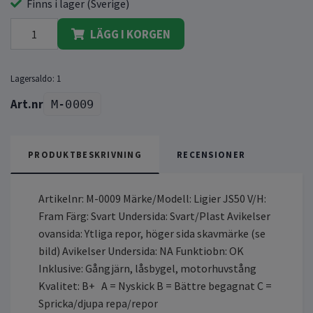
Finns i lager (Sverige)
LÄGG I KORGEN
Lagersaldo:
1
M-0009
PRODUKTBESKRIVNING
RECENSIONER
Artikelnr: M-0009 Märke/Modell: Ligier JS50 V/H:
Fram Färg: Svart Undersida: Svart/Plast Avikelser
ovansida: Ytliga repor, höger sida skavmärke (se
bild) Avikelser Undersida: NA Funktiobn: OK
Inklusive: Gångjärn, låsbygel, motorhuvstång
Kvalitet: B+ A = Nyskick B = Bättre begagnat C =
Spricka/djupa repa/repor