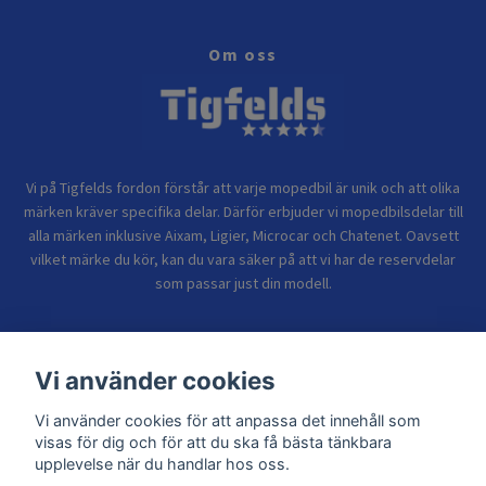
Om oss
Vi på Tigfelds fordon förstår att varje mopedbil är unik och att olika
märken kräver specifika delar. Därför erbjuder vi mopedbilsdelar till
alla märken inklusive Aixam, Ligier, Microcar och Chatenet. Oavsett
vilket märke du kör, kan du vara säker på att vi har de reservdelar
som passar just din modell.
Bolagsinformation
Vi använder cookies
Vi använder cookies för att anpassa det innehåll som
Sidor
visas för dig och för att du ska få bästa tänkbara
upplevelse när du handlar hos oss.