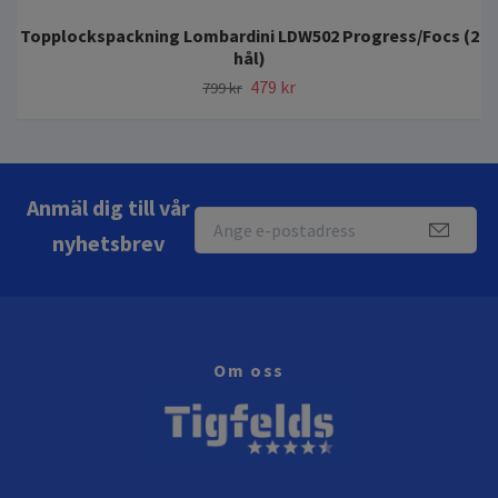
Topplockspackning Lombardini LDW502 Progress/Focs (2
hål)
479 kr
799 kr
Anmäl dig till vår
nyhetsbrev
Om oss