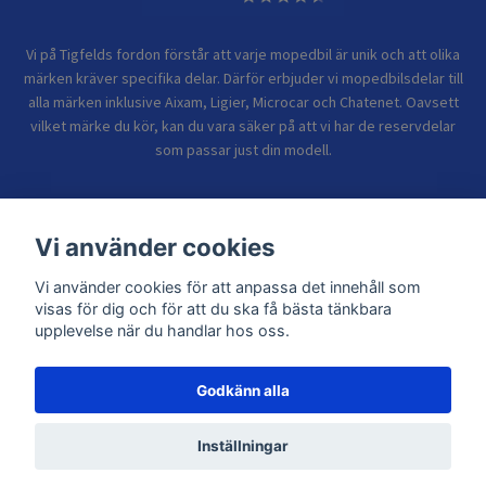
Vi på Tigfelds fordon förstår att varje mopedbil är unik och att olika
märken kräver specifika delar. Därför erbjuder vi mopedbilsdelar till
alla märken inklusive Aixam, Ligier, Microcar och Chatenet. Oavsett
vilket märke du kör, kan du vara säker på att vi har de reservdelar
som passar just din modell.
Bolagsinformation
Vi använder cookies
Vi använder cookies för att anpassa det innehåll som
Sidor
visas för dig och för att du ska få bästa tänkbara
upplevelse när du handlar hos oss.
Godkänn alla
© 2026 TIGFELDS FORDON
Inställningar