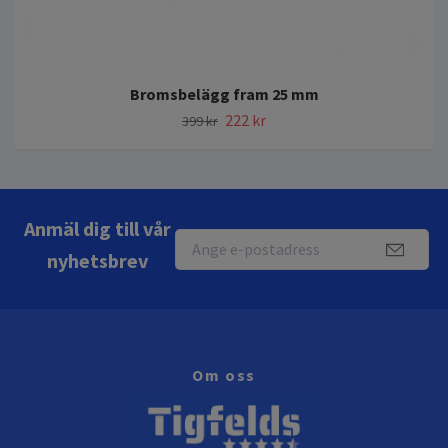
Bromsbelägg fram 25 mm
222 kr
399 kr
Anmäl dig till vår
nyhetsbrev
Om oss