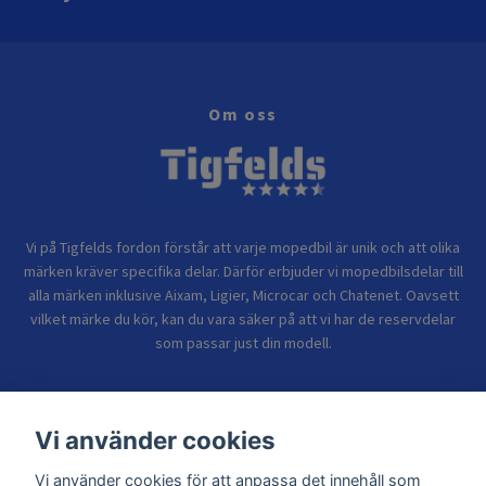
Om oss
Vi på Tigfelds fordon förstår att varje mopedbil är unik och att olika
märken kräver specifika delar. Därför erbjuder vi mopedbilsdelar till
alla märken inklusive Aixam, Ligier, Microcar och Chatenet. Oavsett
vilket märke du kör, kan du vara säker på att vi har de reservdelar
som passar just din modell.
Bolagsinformation
Vi använder cookies
Vi använder cookies för att anpassa det innehåll som
Sidor