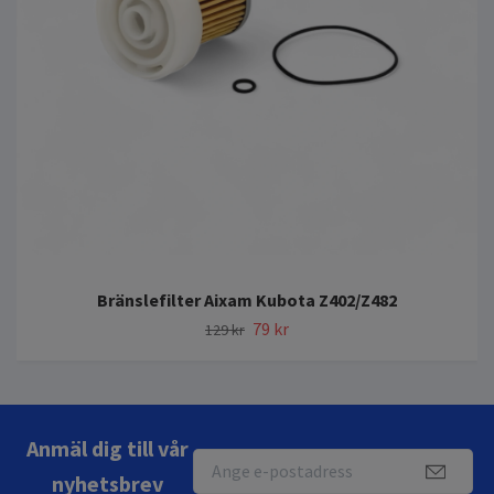
Bränslefilter Aixam Kubota Z402/Z482
79 kr
129 kr
Anmäl dig till vår
nyhetsbrev