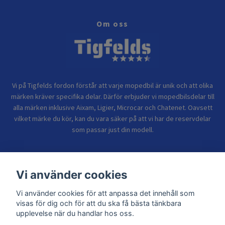
Om oss
Vi på Tigfelds fordon förstår att varje mopedbil är unik och att olika
märken kräver specifika delar. Därför erbjuder vi mopedbilsdelar till
alla märken inklusive Aixam, Ligier, Microcar och Chatenet. Oavsett
vilket märke du kör, kan du vara säker på att vi har de reservdelar
som passar just din modell.
Bolagsinformation
Vi använder cookies
Vi använder cookies för att anpassa det innehåll som
Sidor
visas för dig och för att du ska få bästa tänkbara
upplevelse när du handlar hos oss.