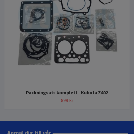
Packningsats komplett - Kubota Z402
899 kr
Anmäl dig till vår