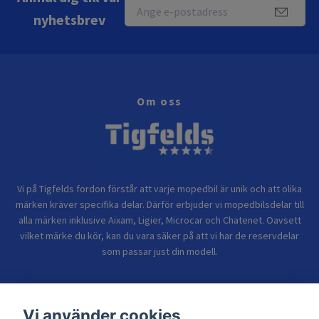
nyhetsbrev
Om oss
Vi på Tigfelds fordon förstår att varje mopedbil är unik och att olika
märken kräver specifika delar. Därför erbjuder vi mopedbilsdelar till
alla märken inklusive Aixam, Ligier, Microcar och Chatenet. Oavsett
vilket märke du kör, kan du vara säker på att vi har de reservdelar
som passar just din modell.
Bolagsinformation
Vi använder cookies