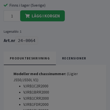
Finns i lager (Sverige)
LÄGG I KORGEN
Lagersaldo:
1
24-0064
PRODUKTBESKRIVNING
RECENSIONER
Modeller med chassinummer:
(Ligier
JS50/JS50L V1)
VJRB1C2R2000
VJRB1BRR2000
VJRB1CRR2000
VJRB1FDR2000