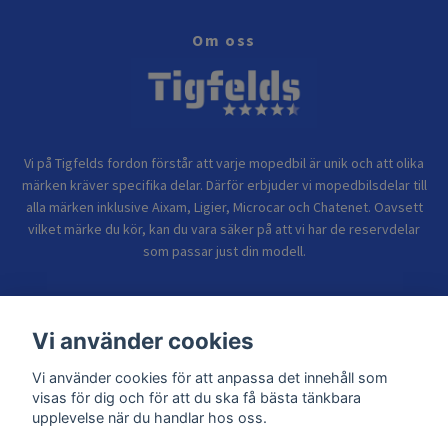
Om oss
Vi på Tigfelds fordon förstår att varje mopedbil är unik och att olika
märken kräver specifika delar. Därför erbjuder vi mopedbilsdelar till
alla märken inklusive Aixam, Ligier, Microcar och Chatenet. Oavsett
vilket märke du kör, kan du vara säker på att vi har de reservdelar
som passar just din modell.
Bolagsinformation
Vi använder cookies
Vi använder cookies för att anpassa det innehåll som
Sidor
visas för dig och för att du ska få bästa tänkbara
upplevelse när du handlar hos oss.