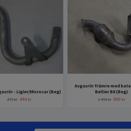
Avgasrör främre med katal
asrör - Ligier/Microcar (Beg)
Bellier B8 (Beg)
444 kr
899 kr
479 kr
1 499 kr