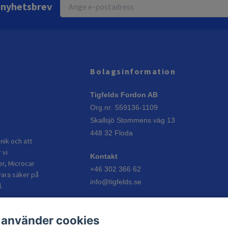
r nyhetsbrev
Bolagsinformation
Tigfelds Fordon AB
Org.nr: 559136-1109
Skallsjö Stommens väg 13
448 32 Floda
nik och att
 vi
Kontakt
er, Microcar
+46 302 366 62
vara säker på
info@tigfelds.se
.
Öppettider
 använder cookies
Vardagar: 08:00–17:00