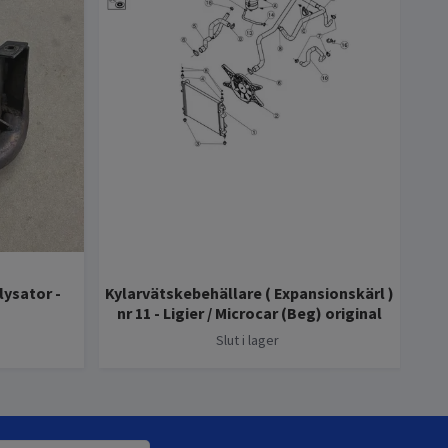
ysator -
Kylarvätskebehällare ( Expansionskärl )
T
nr 11 - Ligier / Microcar (Beg) original
Slut i lager