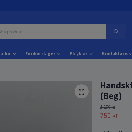
lådor
Fordon i lager
Elcyklar
Kontakta oss
Handskf
(Beg)
1 250 kr
750 kr