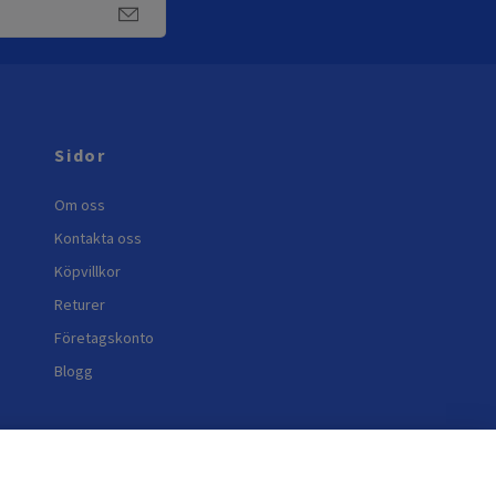
Sidor
Om oss
Kontakta oss
Köpvillkor
Returer
Företagskonto
Blogg