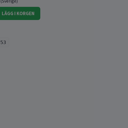
 (Sverige)
LÄGG I KORGEN
153