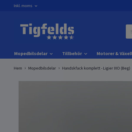
Inkl. moms
Mopedbilsdelar
Tillbehör
Motorer & Växel
Hem
Mopedbilsdelar
Handskfack komplett - Ligier IXO (Beg)