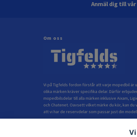
Anmäl dig till vå
Om oss
Vi på Tigfelds fordon förstår att varje mopedbil är u
olika märken kräver specifika delar. Därför erbjuder
mopedbilsdelar till alla märken inklusive Aixam, Ligi
och Chatenet. Oavsett vilket märke du kör, kan du 
att vi har de reservdelar som passar just din modell
Vi