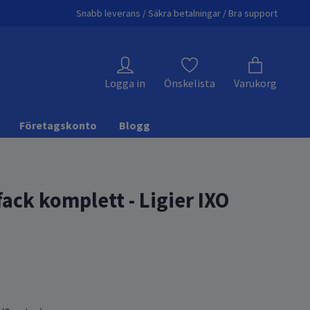
Snabb leverans / Säkra betalningar / Bra support
Logga in
Önskelista
Varukorg
Företagskonto
Blogg
ack komplett - Ligier IXO