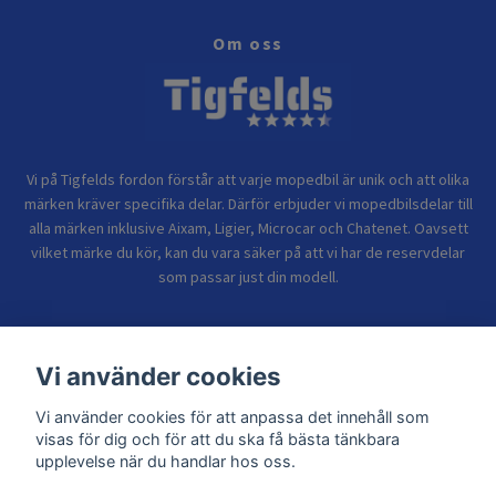
Om oss
Vi på Tigfelds fordon förstår att varje mopedbil är unik och att olika
märken kräver specifika delar. Därför erbjuder vi mopedbilsdelar till
alla märken inklusive Aixam, Ligier, Microcar och Chatenet. Oavsett
vilket märke du kör, kan du vara säker på att vi har de reservdelar
som passar just din modell.
Bolagsinformation
Vi använder cookies
Vi använder cookies för att anpassa det innehåll som
Sidor
visas för dig och för att du ska få bästa tänkbara
upplevelse när du handlar hos oss.