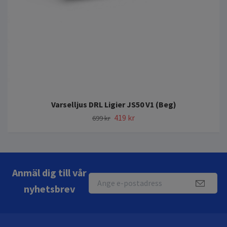
Varselljus DRL Ligier JS50 V1 (Beg)
419 kr
699 kr
Anmäl dig till vår
nyhetsbrev