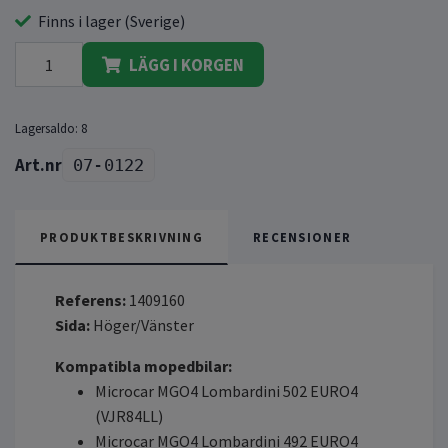
Finns i lager (Sverige)
LÄGG I KORGEN
Lagersaldo:
8
07-0122
PRODUKTBESKRIVNING
RECENSIONER
Referens:
1409160
Sida:
Höger/Vänster
Kompatibla mopedbilar:
Microcar MGO4 Lombardini 502 EURO4
(VJR84LL)
Microcar MGO4 Lombardini 492 EURO4