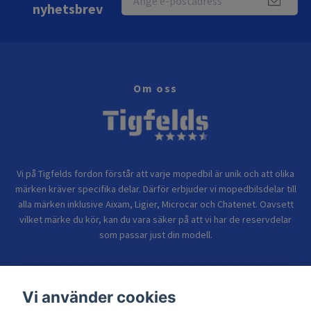
nyhetsbrev
Om oss
Vi på Tigfelds fordon förstår att varje mopedbil är unik och att olika
märken kräver specifika delar. Därför erbjuder vi mopedbilsdelar till
alla märken inklusive Aixam, Ligier, Microcar och Chatenet. Oavsett
vilket märke du kör, kan du vara säker på att vi har de reservdelar
som passar just din modell.
Bolagsinformation
Vi använder cookies