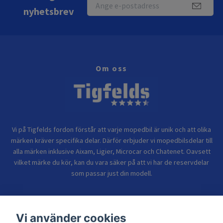
nyhetsbrev
Om oss
Vi på Tigfelds fordon förstår att varje mopedbil är unik och att olika
märken kräver specifika delar. Därför erbjuder vi mopedbilsdelar till
alla märken inklusive Aixam, Ligier, Microcar och Chatenet. Oavsett
vilket märke du kör, kan du vara säker på att vi har de reservdelar
som passar just din modell.
Bolagsinformation
Vi använder cookies