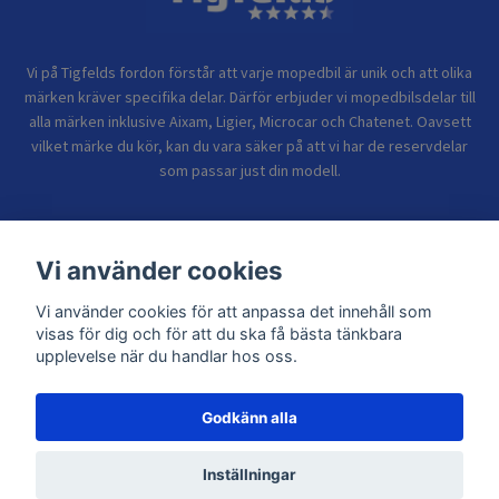
Vi på Tigfelds fordon förstår att varje mopedbil är unik och att olika
märken kräver specifika delar. Därför erbjuder vi mopedbilsdelar till
alla märken inklusive Aixam, Ligier, Microcar och Chatenet. Oavsett
vilket märke du kör, kan du vara säker på att vi har de reservdelar
som passar just din modell.
Bolagsinformation
Vi använder cookies
Vi använder cookies för att anpassa det innehåll som
Sidor
visas för dig och för att du ska få bästa tänkbara
upplevelse när du handlar hos oss.
Godkänn alla
© 2026 TIGFELDS FORDON
Inställningar