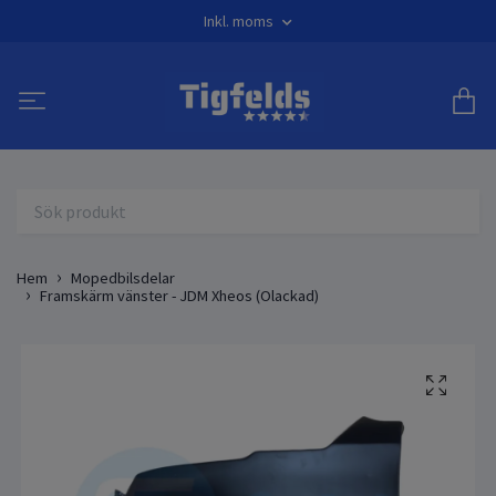
Inkl. moms
Hem
Mopedbilsdelar
Framskärm vänster - JDM Xheos (Olackad)