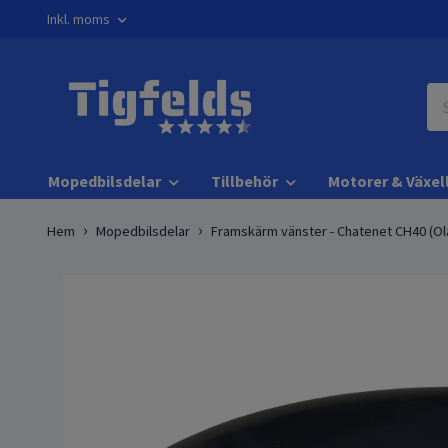
Inkl. moms
Mopedbilsdelar
Tillbehör
Motorer & Växel
Hem
Mopedbilsdelar
Framskärm vänster - Chatenet CH40 (Ol