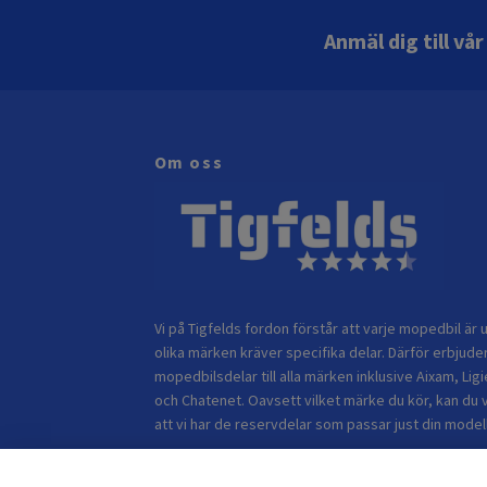
Anmäl dig till vå
Om oss
Vi på Tigfelds fordon förstår att varje mopedbil är u
olika märken kräver specifika delar. Därför erbjuder
mopedbilsdelar till alla märken inklusive Aixam, Ligi
och Chatenet. Oavsett vilket märke du kör, kan du 
att vi har de reservdelar som passar just din modell