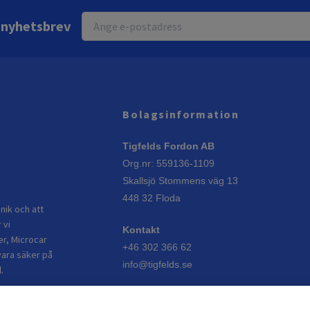
r nyhetsbrev
Bolagsinformation
Tigfelds Fordon AB
Org.nr: 559136-1109
Skallsjö Stommens väg 13
448 32 Floda
nik och att
 vi
Kontakt
er, Microcar
+46 302 366 62
vara säker på
info@tigfelds.se
.
Öppettider