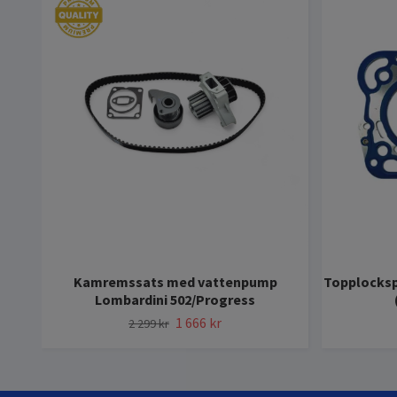
Kamremssats med vattenpump
Topplocksp
Lombardini 502/Progress
1 666 kr
2 299 kr