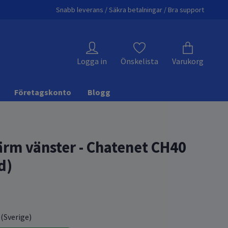
Snabb leverans / Säkra betalningar / Bra support
Logga in
Önskelista
Varukorg
Företagskonto
Blogg
rm vänster - Chatenet CH40
d)
 (Sverige)