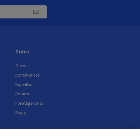
Sidor
Om oss
Kontakta oss
Köpvillkor
Returer
Företagskonto
Blogg