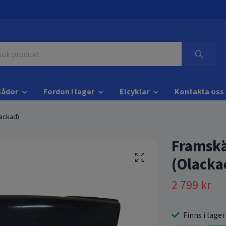
lådor
Fordon i lager
Elcyklar
Kontakta oss
ackad)
Framskä
(Olacka
2 799 kr
Finns i lager