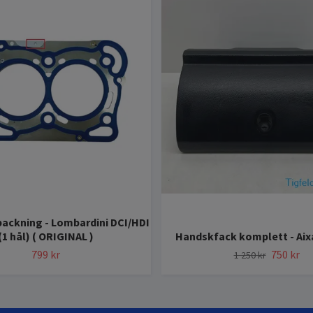
ackning - Lombardini DCI/HDI
(1 hål) ( ORIGINAL )
Handskfack komplett - Ai
799 kr
750 kr
1 250 kr