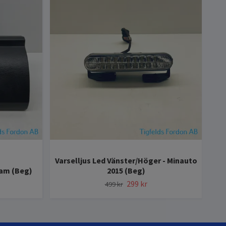
Varselljus Led Vänster/Höger - Minauto
Mo
xam (Beg)
2015 (Beg)
299 kr
499 kr