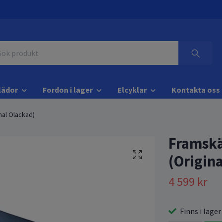
lådor
Fordon i lager
Elcyklar
Kontakta oss
nal Olackad)
Framskä
(Origin
4 599 kr
Finns i lager