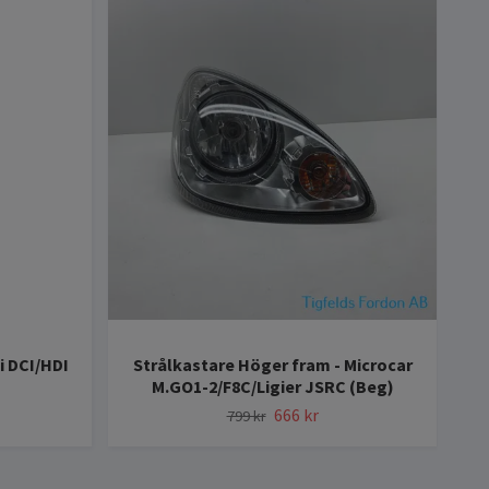
i DCI/HDI
Strålkastare Höger fram - Microcar
S
M.GO1-2/F8C/Ligier JSRC (Beg)
666 kr
799 kr