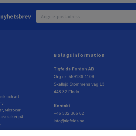
r nyhetsbrev
Bolagsinformation
Tigfelds Fordon AB
Org.nr: 559136-1109
Skallsjö Stommens väg 13
448 32 Floda
nik och att
 vi
Kontakt
er, Microcar
+46 302 366 62
vara säker på
info@tigfelds.se
.
Öppettider