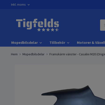
Inkl. moms
Mopedbilsdelar
Tillbehör
Motorer & Växel
Hem
Mopedbilsdelar
Framskärm vänster - Casalini M20 (Origi