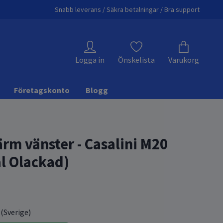
Snabb leverans / Säkra betalningar / Bra support
Logga in
Önskelista
Varukorg
Företagskonto
Blogg
rm vänster - Casalini M20
al Olackad)
 (Sverige)