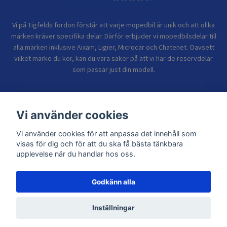
Vi på Tigfelds fordon förstår att varje mopedbil är unik och att olika
märken kräver specifika delar. Därför erbjuder vi mopedbilsdelar till
alla märken inklusive Aixam, Ligier, Microcar och Chatenet. Oavsett
vilket märke du kör, kan du vara säker på att vi har de reservdelar
som passar just din modell.
Bolagsinformation
Vi använder cookies
Vi använder cookies för att anpassa det innehåll som
Sidor
visas för dig och för att du ska få bästa tänkbara
upplevelse när du handlar hos oss.
Godkänn alla
© 2026 TIGFELDS FORDON
Inställningar