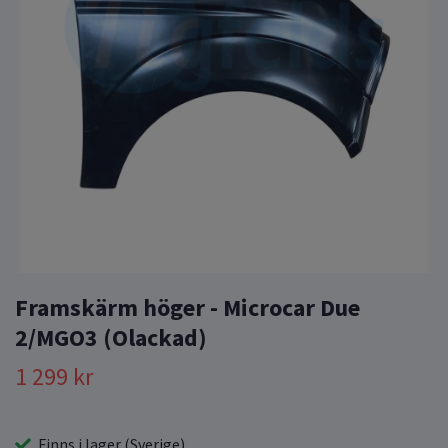
Framskärm höger - Microcar Due
2/MGO3 (Olackad)
1 299 kr
Finns i lager (Sverige)