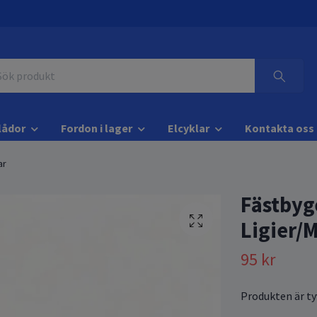
lådor
Fordon i lager
Elcyklar
Kontakta oss
ar
Fästbyg
Ligier/
95 kr
Produkten är tyv