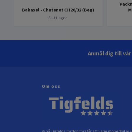
Packn
Bakaxel - Chatenet CH26/32 (Beg)
M
Slut i lager
Anmäl dig till vå
Om oss
Vi på Tigfelds fordon förstår att varje mopedbil är u