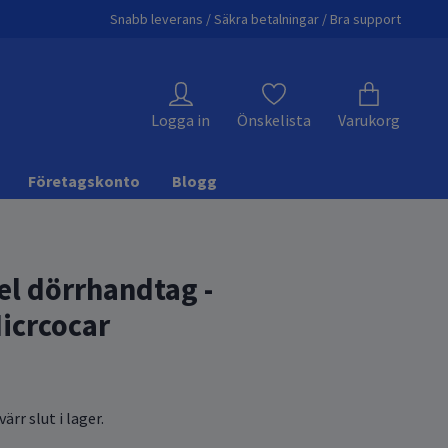
Snabb leverans / Säkra betalningar / Bra support
Logga in
Önskelista
Varukorg
Företagskonto
Blogg
el dörrhandtag -
Micrcocar
ärr slut i lager.