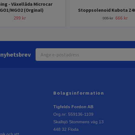
ing - Växellåda Microcar
GO1/MGO2 (Orginal)
Stoppsolenoid Kubota Z40
299 kr
666 kr
995 kr
r nyhetsbrev
Bolagsinformation
Tigfelds Fordon AB
Org.nr: 559136-1109
Skallsjö Stommens väg 13
448 32 Floda
nik och att