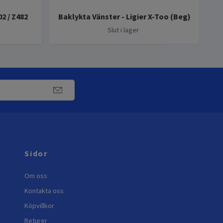
Vri
2 / Z482
Baklykta Vänster - Ligier X-Too (Beg)
Slut i lager
Sidor
Om oss
Kontakta oss
Köpvillkor
Returer