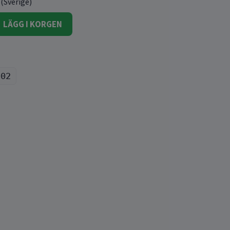
 (Sverige)
LÄGG I KORGEN
002