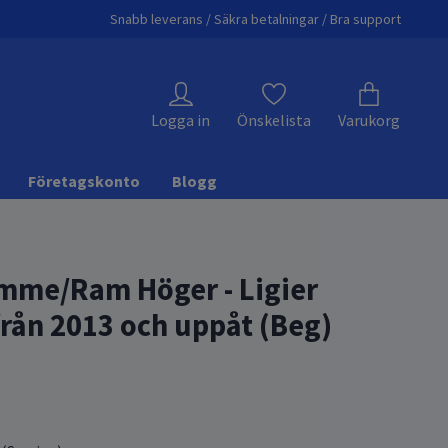
Snabb leverans / Säkra betalningar / Bra support
Logga in
Önskelista
Varukorg
Företagskonto
Blogg
mme/Ram Höger - Ligier
från 2013 och uppåt (Beg)