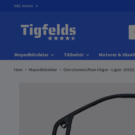
Inkl. moms
Mopedbilsdelar
Tillbehör
Motorer & Växel
Hem
Mopedbilsdelar
Dörrstomme/Ram Höger - Ligier JS50/L 