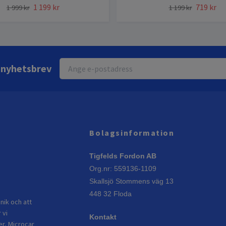
1 199 kr
719 kr
1 999 kr
1 199 kr
r nyhetsbrev
Bolagsinformation
Tigfelds Fordon AB
Org.nr: 559136-1109
Skallsjö Stommens väg 13
448 32 Floda
nik och att
 vi
Kontakt
er, Microcar