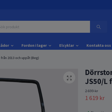
lådor
Fordon i lager
Elcyklar
Kontakta oss
från 2013 och uppåt (Beg)
Dörrsto
JS50/L 
2 699 kr
1 619 kr