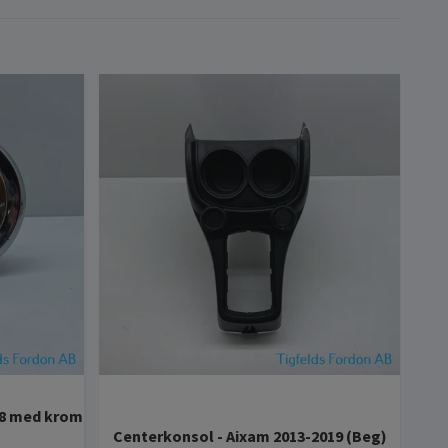
M8 med krom
Centerkonsol - Aixam 2013-2019 (Beg)
L