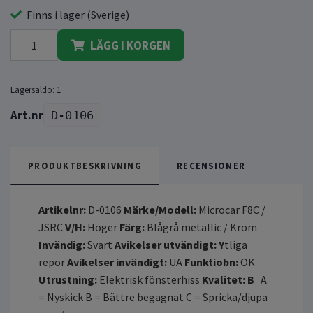
Finns i lager (Sverige)
LÄGG I KORGEN
Lagersaldo:
1
D-0106
PRODUKTBESKRIVNING
RECENSIONER
Artikelnr:
D-0106
Märke/Modell:
Microcar F8C /
JSRC
V/H:
Höger
Färg:
Blågrå metallic / Krom
Invändig:
Svart
Avikelser utvändigt: Y
tliga
repor
Avikelser invändigt:
UA
Funktiobn:
OK
Utrustning:
Elektrisk fönsterhiss
Kvalitet: B
A
= Nyskick B = Bättre begagnat C = Spricka/djupa