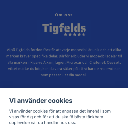
Om oss
Vi på Tigfelds fordon förstår att varje mopedbil är unik och att olika
märken kräver specifika delar. Därför erbjuder vi mopedbilsdelar till
alla märken inklusive Aixam, Ligier, Microcar och Chatenet. Oavsett
vilket märke du kör, kan du vara säker på att vi har de reservdelar
som passar just din modell.
Bolagsinformation
Vi använder cookies
Vi använder cookies för att anpassa det innehåll som
Sidor
visas för dig och för att du ska få bästa tänkbara
upplevelse när du handlar hos oss.