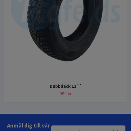
Dubbdäck 13´´
999 kr
Anmäl dig till vår