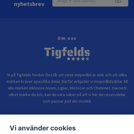
nyhetsbrev
Om oss
Vi på Tigfelds fordon förstår att varje mopedbil är unik och att olika
märken kräver specifika delar. Därför erbjuder vi mopedbilsdelar till
alla märken inklusive Aixam, Ligier, Microcar och Chatenet. Oavsett
vilket märke du kör, kan du vara säker på att vi har de reservdelar
som passar just din modell.
Bolagsinformation
Vi använder cookies