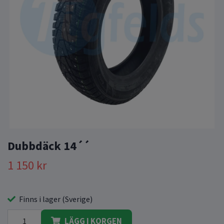
Dubbdäck 14´´
1 150 kr
Finns i lager (Sverige)
LÄGG I KORGEN