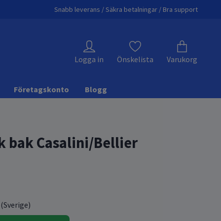
Snabb leverans / Säkra betalningar / Bra support
Logga in
Önskelista
Varukorg
Företagskonto
Blogg
 bak Casalini/Bellier
 (Sverige)