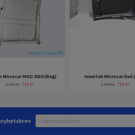
k Microcar MGO 2010 (Beg)
Innertak Microcar Dué 
719 kr
719 kr
1 199 kr
1 199 kr
r nyhetsbrev