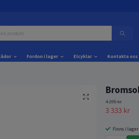
lådor
Fordon i lager
Elcyklar
Kontakta oss
Bromsok
4 295 kr
3 333 kr
Finns i lager