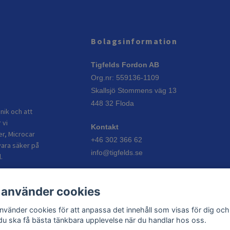
Bolagsinformation
Tigfelds Fordon AB
Org.nr: 559136-1109
Skallsjö Stommens väg 13
448 32 Floda
nik och att
 vi
Kontakt
er, Microcar
+46 302 366 62
vara säker på
info@tigfelds.se
.
Öppettider
 använder cookies
Vardagar: 08:00–17:00
Helgdagar: Stängt
använder cookies för att anpassa det innehåll som visas för dig och
 du ska få bästa tänkbara upplevelse när du handlar hos oss.