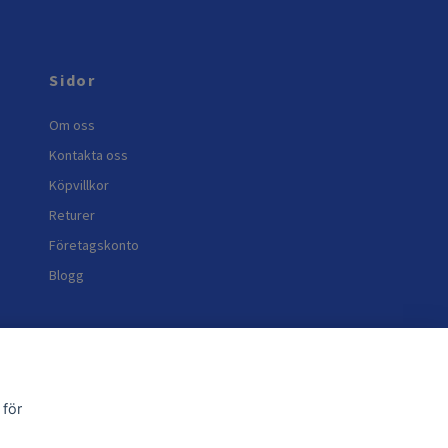
Sidor
Om oss
Kontakta oss
Köpvillkor
Returer
Företagskonto
Blogg
 för