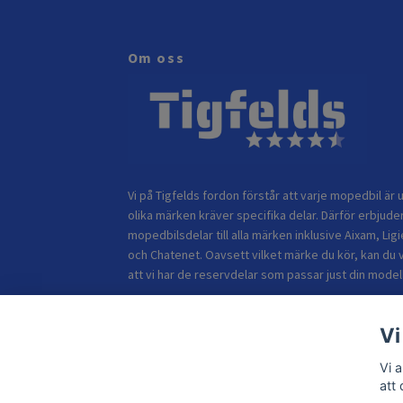
Om oss
Vi på Tigfelds fordon förstår att varje mopedbil är u
olika märken kräver specifika delar. Därför erbjuder
mopedbilsdelar till alla märken inklusive Aixam, Ligi
och Chatenet. Oavsett vilket märke du kör, kan du 
att vi har de reservdelar som passar just din modell
Vi
Vi 
att