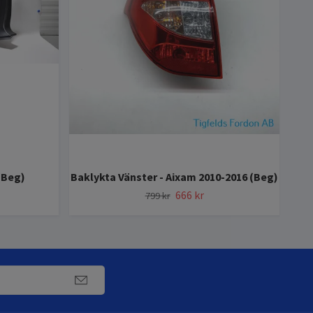
(Beg)
Baklykta Vänster - Aixam 2010-2016 (Beg)
Ha
666 kr
799 kr