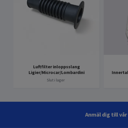
Luftfilter inloppsslang
Ligier/Microcar/Lombardini
Innerta
Slut i lager
Anmäl dig till vå