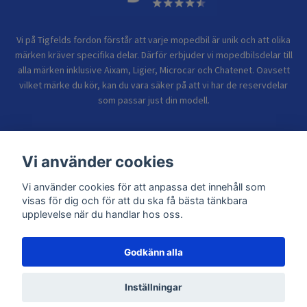
Vi på Tigfelds fordon förstår att varje mopedbil är unik och att olika
märken kräver specifika delar. Därför erbjuder vi mopedbilsdelar till
alla märken inklusive Aixam, Ligier, Microcar och Chatenet. Oavsett
vilket märke du kör, kan du vara säker på att vi har de reservdelar
som passar just din modell.
Bolagsinformation
Vi använder cookies
Vi använder cookies för att anpassa det innehåll som
Sidor
visas för dig och för att du ska få bästa tänkbara
upplevelse när du handlar hos oss.
Godkänn alla
© 2026 TIGFELDS FORDON
Inställningar