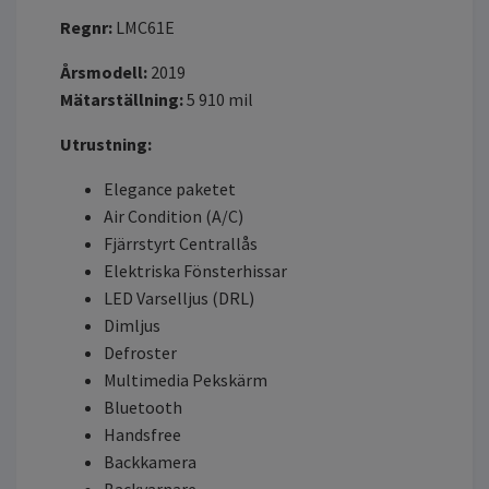
Regnr:
LMC61E
Årsmodell:
2019
Mätarställning:
5 910 mil
Utrustning:
Elegance paketet
Air Condition (A/C)
Fjärrstyrt Centrallås
Elektriska Fönsterhissar
LED Varselljus (DRL)
Dimljus
Defroster
Multimedia Pekskärm
Bluetooth
Handsfree
Backkamera
Backvarnare