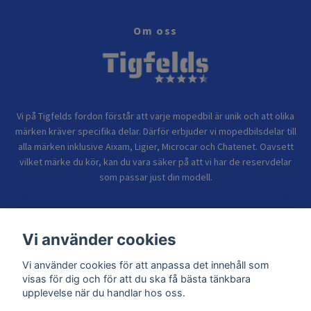
Om oss
Vi på Tigfelds fordon förstår att varje mopedbil är unik och att olika
märken kräver specifika delar. Därför erbjuder vi mopedbilsdelar till
alla märken inklusive Aixam, Ligier, Microcar och Chatenet. Oavsett
vilket märke du kör, kan du vara säker på att vi har de reservdelar
som passar just din modell.
Bolagsinformation
Vi använder cookies
Vi använder cookies för att anpassa det innehåll som
Sidor
visas för dig och för att du ska få bästa tänkbara
upplevelse när du handlar hos oss.