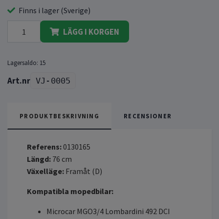
Finns i lager (Sverige)
LÄGG I KORGEN
Lagersaldo:
15
VJ-0005
PRODUKTBESKRIVNING
RECENSIONER
Referens:
0130165
Längd:
76 cm
Växelläge:
Framåt (D)
Kompatibla mopedbilar:
Microcar MGO3/4 Lombardini 492 DCI