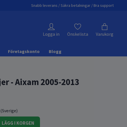
Snabb leverans / Säkra betalningar / Bra support
Logga in
Önskelista
Varukorg
Företagskonto
Blogg
jer - Aixam 2005-2013
 (Sverige)
LÄGG I KORGEN