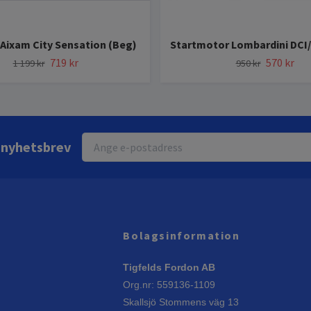
 Aixam City Sensation (Beg)
Startmotor Lombardini DCI/
719 kr
570 kr
1 199 kr
950 kr
r nyhetsbrev
Bolagsinformation
Tigfelds Fordon AB
Org.nr: 559136-1109
Skallsjö Stommens väg 13