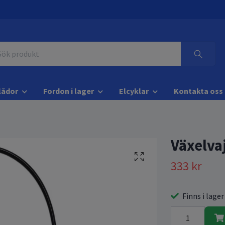
lådor
Fordon i lager
Elcyklar
Kontakta oss
Växelva
333 kr
Finns i lager