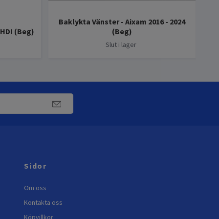
Baklykta Vänster - Aixam 2016 - 2024
HDI (Beg)
(Beg)
St
Slut i lager
Sidor
Om oss
Kontakta oss
Köpvillkor