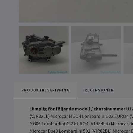
PRODUKTBESKRIVNING
RECENSIONER
Lämplig för följande modell / chassinummer
Utv
(VJR82LL) Microcar MGO4 Lombardini 502 EURO4 (
MG06 Lombardini 492 EURO4 (VJR84LR) Microcar Du
Microcar Due3 Lombardini 502 (V]R82BL) Microcar