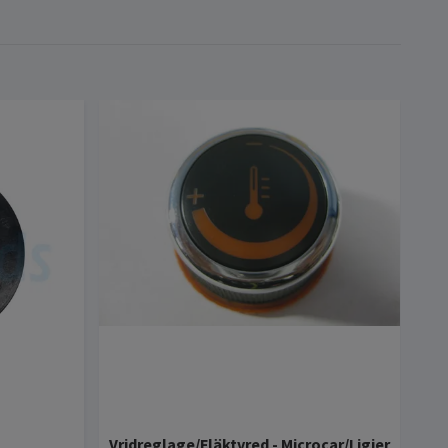
Vridreglage/Fläktvred - Microcar/Ligier