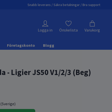
Snabb leverans / Säkra betalningar / Bra support
Logga in
Önskelista
Varukorg
Företagskonto
Blogg
a - Ligier JS50 V1/2/3 (Beg)
 (Sverige)