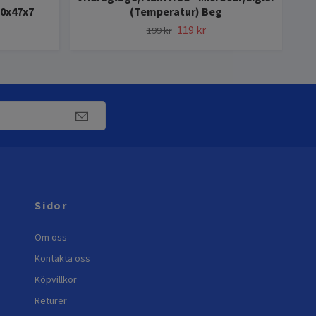
20x47x7
(Temperatur) Beg
119 kr
199 kr
Sidor
Om oss
Kontakta oss
Köpvillkor
Returer