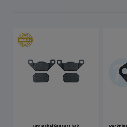
Bromsbeläggsats bak
Packning