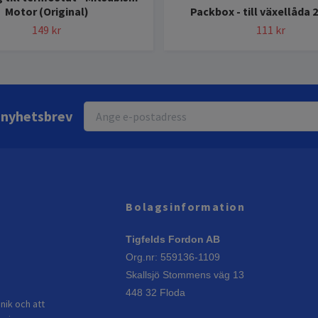
Motor (Original)
Packbox - till växellåda 
149 kr
111 kr
r nyhetsbrev
Bolagsinformation
Tigfelds Fordon AB
Org.nr: 559136-1109
Skallsjö Stommens väg 13
448 32 Floda
nik och att