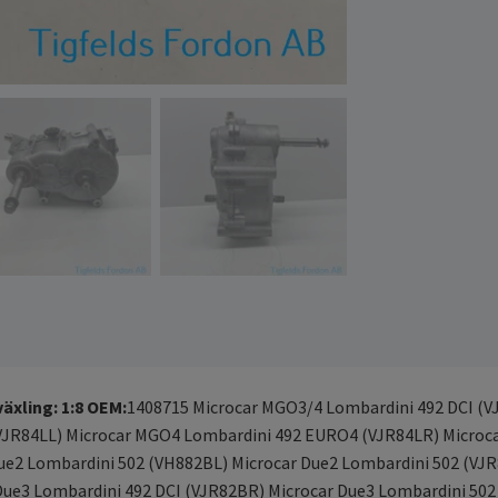
äxling: 1:8
OEM:
1408715 Microcar MGO3/4 Lombardini 492 DCI (V
VJR84LL) Microcar MGO4 Lombardini 492 EURO4 (VJR84LR) Microc
e2 Lombardini 502 (VH882BL) Microcar Due2 Lombardini 502 (VJR
 Due3 Lombardini 492 DCI (VJR82BR) Microcar Due3 Lombardini 50