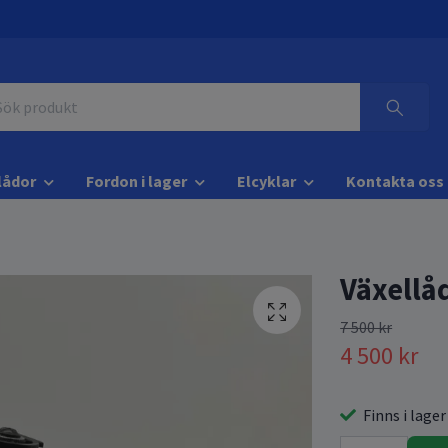
lådor
Fordon i lager
Elcyklar
Kontakta oss
Växellåd
7 500 kr
4 500 kr
Finns i lager