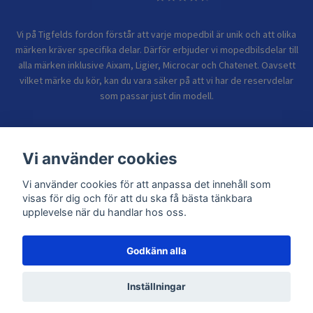
Vi på Tigfelds fordon förstår att varje mopedbil är unik och att olika
märken kräver specifika delar. Därför erbjuder vi mopedbilsdelar till
alla märken inklusive Aixam, Ligier, Microcar och Chatenet. Oavsett
vilket märke du kör, kan du vara säker på att vi har de reservdelar
som passar just din modell.
Bolagsinformation
Vi använder cookies
Vi använder cookies för att anpassa det innehåll som
Sidor
visas för dig och för att du ska få bästa tänkbara
upplevelse när du handlar hos oss.
Godkänn alla
© 2026 TIGFELDS FORDON
Inställningar