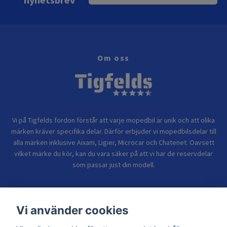
Om oss
Vi på Tigfelds fordon förstår att varje mopedbil är unik och att olika
märken kräver specifika delar. Därför erbjuder vi mopedbilsdelar till
alla märken inklusive Aixam, Ligier, Microcar och Chatenet. Oavsett
vilket märke du kör, kan du vara säker på att vi har de reservdelar
som passar just din modell.
Bolagsinformation
Vi använder cookies