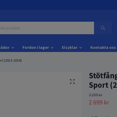
lådor
Fordon i lager
Elcyklar
Kontakta oss
rt (2013-2016)
Stötfån
Sport (
3 299 kr
2 699 kr