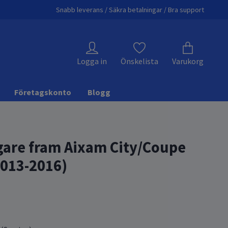
Snabb leverans / Säkra betalningar / Bra support
Logga in
Önskelista
Varukorg
Företagskonto
Blogg
gare fram Aixam City/Coupe
2013-2016)