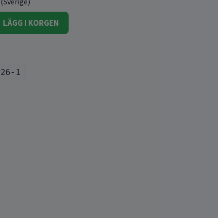
 (Sverige)
LÄGG I KORGEN
026-1