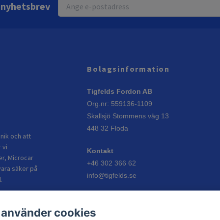
r nyhetsbrev
Bolagsinformation
Tigfelds Fordon AB
Org.nr: 559136-1109
Skallsjö Stommens väg 13
448 32 Floda
nik och att
 vi
Kontakt
er, Microcar
+46 302 366 62
vara säker på
info@tigfelds.se
.
Öppettider
 använder cookies
Vardagar: 08:00–17:00