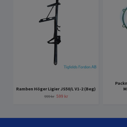
Packn
Ramben Höger Ligier JS50/L V1-2 (Beg)
M
599 kr
999 kr