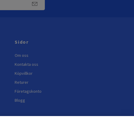
Sidor
Om oss
Kontakta oss
Köpvillkor
Returer
Företagskonto
Blogg