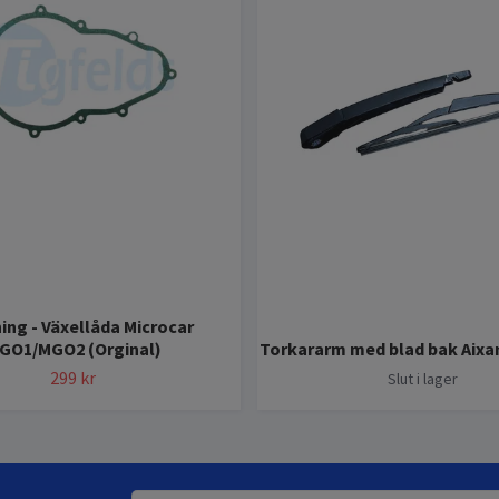
ing - Växellåda Microcar
GO1/MGO2 (Orginal)
Torkararm med blad bak Aixa
299 kr
Slut i lager