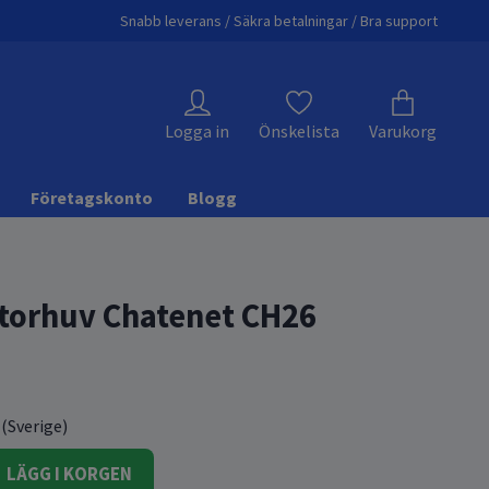
Snabb leverans / Säkra betalningar / Bra support
Logga in
Önskelista
Varukorg
Företagskonto
Blogg
torhuv Chatenet CH26
 (Sverige)
LÄGG I KORGEN