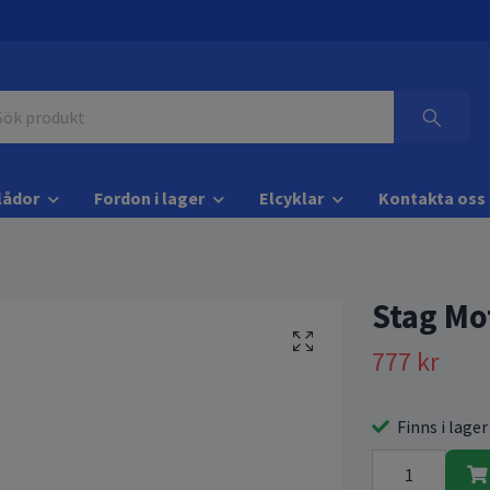
lådor
Fordon i lager
Elcyklar
Kontakta oss
Stag Mo
777 kr
Finns i lager