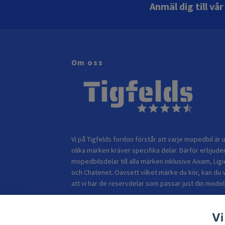
Anmäl dig till vå
Om oss
Vi på Tigfelds fordon förstår att varje mopedbil är u
olika märken kräver specifika delar. Därför erbjuder
mopedbilsdelar till alla märken inklusive Aixam, Ligi
och Chatenet. Oavsett vilket märke du kör, kan du 
att vi har de reservdelar som passar just din modell
Vi